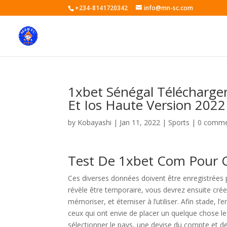
+234-8141720342
info@mn-sc.com
1xbet Sénégal Télécharger
Et Ios Haute Version 2022
by
Kobayashi
|
Jan 11, 2022
|
Sports
|
0 comme
Test De 1xbet Com Pour C
Ces diverses données doivent être enregistrées 
révèle être temporaire, vous devrez ensuite créer 
mémoriser, et éterniser à l’utiliser. Afin stade, l
ceux qui ont envie de placer un quelque chose le p
sélectionner le pays, une devise du compte et d