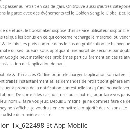
 faut passer au retrait en cas de gain. On trouve aussi d’autres catégori
s la partie avec des événements tel le Golden Sang; le Global Bet; l
e de étude, le bookmaker dispose d’un service utilisateur disponible
res tel que les bonus en ce qui concerne recharge le mercredi ou vendr
t & de faire les paris comme dans le cas du gratification de bienvenue
ompte du ses joueurs sous appliquant une adroit de sécurité par doub
n par Google peut installer des problèmes particulièrement en cas relati
tallation de l’application de paris.
ible & d’un accès On-line pour télécharger l’application souhaitée. 
 sont traités instantanément et les demandes de retrait sont générale
liquer à propos de la notification contextuelle lorsqu’une nouvelle ve
hone. De sorte à les casinos mais aussi autres, pour faire vos paris,
t leur nom & faire vos jeux. Depuis 3 matins, je ne domines faire de d
y ne s’affiche, je voudrais en connaitre la majorité des raisons. Le
 turfiste de manière assisté.
tion 1x_622498 Et App Mobile