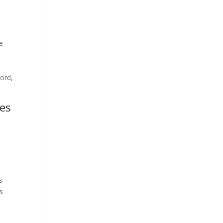
se
e
ord,
Ses
s
s