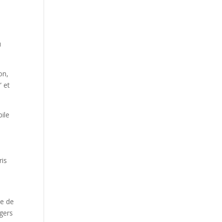
u
on,
” et
bile
ris
le de
agers