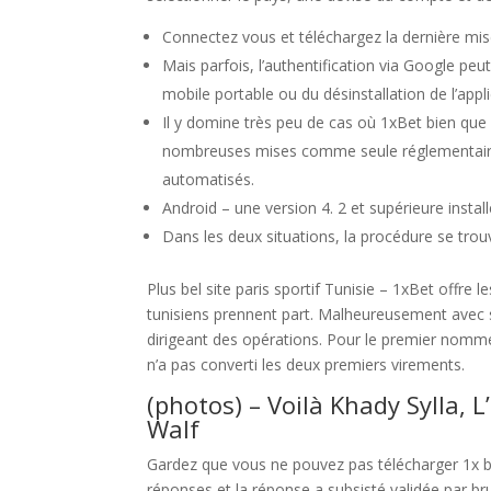
Connectez vous et téléchargez la dernière mise
Mais parfois, l’authentification via Google 
mobile portable ou du désinstallation de l’appli
Il y domine très peu de cas où 1xBet bien que 
nombreuses mises comme seule réglementaires 
automatisés.
Android – une version 4. 2 et supérieure install
Dans les deux situations, la procédure se trou
Plus bel site paris sportif Tunisie – 1xBet offre 
tunisiens prennent part. Malheureusement avec 
dirigeant des opérations. Pour le premier nommé i
n’a pas converti les deux premiers virements.
(photos) – Voilà Khady Sylla,
Walf
Gardez que vous ne pouvez pas télécharger 1x b
réponses et la réponse a subsisté validée par bru