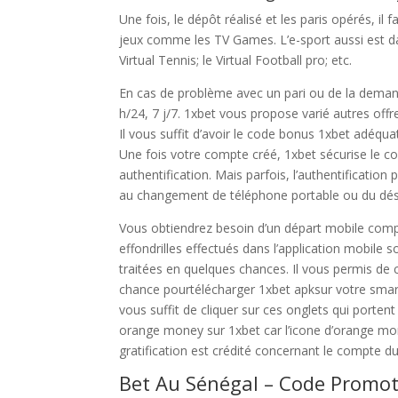
Une fois, le dépôt réalisé et les paris opérés, il
jeux comme les TV Games. L’e-sport aussi est dan
Virtual Tennis; le Virtual Football pro; etc.
En cas de problème avec un pari ou de la demand
h/24, 7 j/7. 1xbet vous propose varié autres off
Il vous suffit d’avoir le code bonus 1xbet adéqua
Une fois votre compte créé, 1xbet sécurise le c
authentification. Mais parfois, l’authentificatio
au changement de téléphone portable ou du désins
Vous obtiendrez besoin d’un départ mobile compat
effondrilles effectués dans l’application mobile
traitées en quelques chances. Il vous permis de c
chance pourtélécharger 1xbet apksur votre smartp
vous suffit de cliquer sur ces onglets qui porten
orange money sur 1xbet car l’icone d’orange mone
gratification est crédité concernant le compte du
Bet Au Sénégal – Code Promo