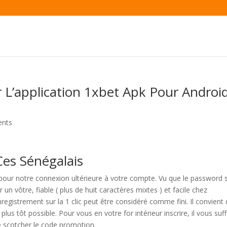
 L’application 1xbet Apk Pour Androi
nts
es Sénégalais
pour notre connexion ultérieure à votre compte. Vu que le password 
un vôtre, fiable ( plus de huit caractères mixtes ) et facile chez
’enregistrement sur la 1 clic peut être considéré comme fini. Il convient
lus tôt possible. Pour vous en votre for intérieur inscrire, il vous suff
e scotcher le code promotion.