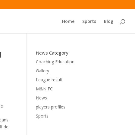
Home
Sports
Blog
d
News Category
Coaching Education
Gallery
League result
M&N FC
News
se
players profiles
Sports
 dans
it de