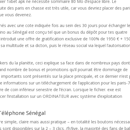
chier 1xbet apk ne nécessite sommaire 80 Mo d’espace libre. Le
te des paris en chasse est très utile, car vous devriez placer des pari
que vous devenez.
inés avec une cote indiquée fois au sein des 30 jours pour échanger l
no au Sénégal est conçu tel que un bonus du dépôt pour tes quatre
n introduit une offre de gratification exclusive de 100% de 1950 € + 15
it sa multitude et sa dicton, puis le réseau social via lequel l’autorisatio
kers du la planète, ceci explique sa face dans de nombreux pays don
grand nombre de bonus et promotions qu’il pourrait être dommage de
importants sont présentés sur la place principale, et ce dernier n’est
e informations sur un téléchargement de l’application pour les paris-
de coin inférieur senestre de l’écran. Lorsque le fichier. exe est
ncer l’installation sur un ORDINATEUR avec système d’exploitation
 Téléphone Sénégal
re simple, claire mais aussi pratique – en totalité les boutons nécessa
 sont disponibles sur la 2 – 3 clics. /fr/live, la majorité des fans de ba